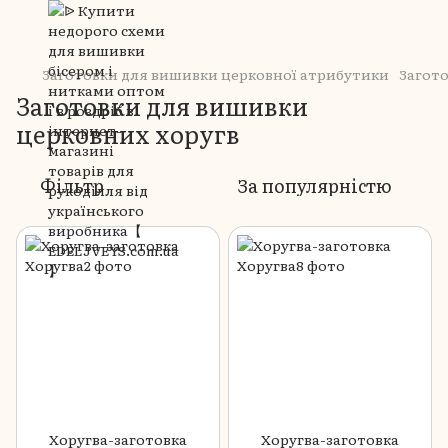
Заготовки для вишивки церковної атрибутики
Загот
Заготовки для вишивки
церковних хоругв
Фільтр
За популярністю
Хоругва-заготовка
Хоругва-заготовка