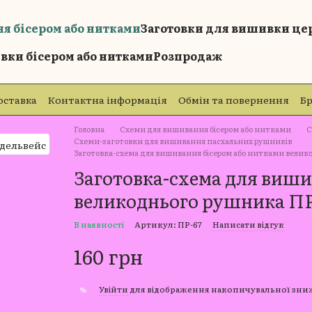
я бісером або нитками
Заготовки для вишивки це
вки бісером або нитками
Розпродаж
оставка
Контактна інформація
Обмін та повернення
Б
Головна
Схеми для вишивання бісером або нитками
С
Схеми-заготовки для вишивання пасхальних рушників
Заготовка-схема для вишивання бісером або нитками велик
Заготовка-схема для виши
великоднього рушника ПР
В наявності
Артикул: ПР-67
Написати відгук
160 грн
Увійти
для відображення накопичувальної зн
%