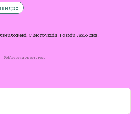
швидко
верложені. Є інструкція. Розмір 38х55 див.
Увійти за допомогою