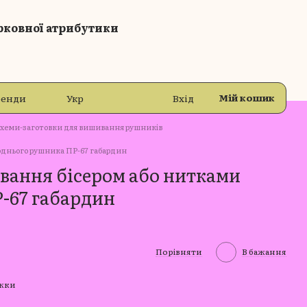
рковної атрибутики
Мій кошик
ренди
Укр
Вхід
хеми-заготовки для вишивання рушників
однього рушника ПР-67 габардин
вання бісером або нитками
-67 габардин
Порівняти
В бажання
ижки