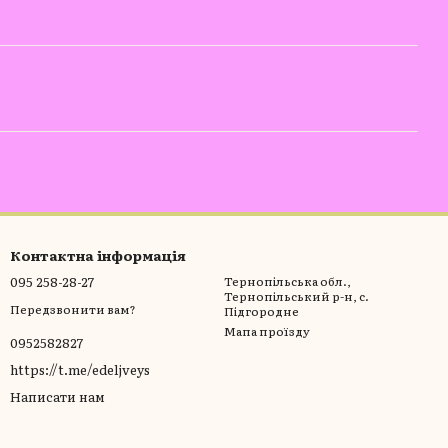
Контактна інформація
095 258-28-27
Тернопільська обл.,
Тернопільський р-н, с.
Передзвонити вам?
Підгородне
Мапа проїзду
0952582827
https://t.me/edeljveys
Написати нам