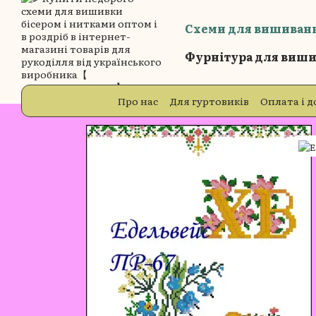
Перейти до основного контенту
Схеми для вишиванн
Фурнітура для виши
Про нас
Для гуртовиків
Оплата і д
Блог
Відгуки про магазин