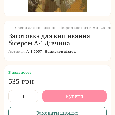
Схеми для вишивання бісером або нитками
Схеми 
Заготовка для вишивання
бісером А-1 Дівчина
Артикул:
А-1-9057
Написати відгук
В наявності
535 грн
Купити
Замовити швидко