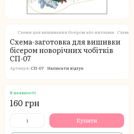
Схеми для вишивання бісером або нитками
Схема-з
Схема-заготовка для вишивки
бісером новорічних чобітків
СП-07
Артикул:
СП-07
Написати відгук
В наявності
160 грн
Купити