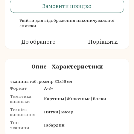
Замовити швидко
Увійти
для відображення накопичувальної
%
знижки
До обраного
Порівняти
Опис
Характеристики
тканина габ, розмір 33х56 см
Формат
A-3+
Тематика
Картины|Животные|Волки
вишивки
Техніка
Нитки|Бисер
вишивання
Тип
Габардин
тканини