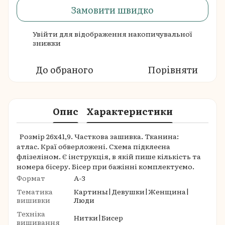
Замовити швидко
Увійти
для відображення накопичувальної
%
знижки
До обраного
Порівняти
Опис
Характеристики
Розмір 26х41,9. Часткова зашивка. Тканина:
атлас. Краї обверложені. Схема підклеєна
флізеліном. Є інструкція, в якій пише кількість та
номера бісеру. Бісер при бажінні комплектуємо.
Формат
A-3
Тематика
Картины|Девушки|Женщина|
вишивки
Люди
Техніка
Нитки|Бисер
вишивання