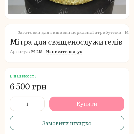
Заготовки для вишивки церковної атрибутики
Міт
Мітра для священослужителів
Артикул:
М-215
Написати відгук
В наявності
6 500 грн
Купити
Замовити швидко