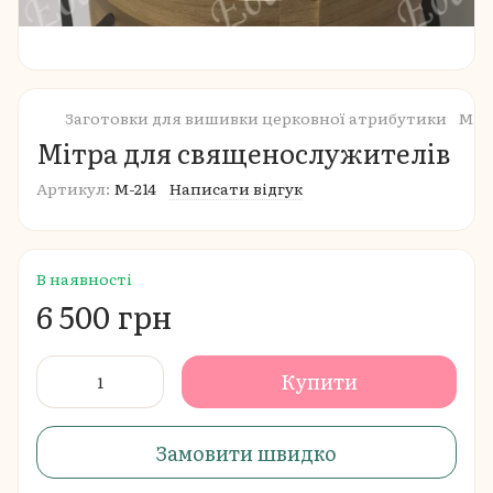
Заготовки для вишивки церковної атрибутики
Міт
Мітра для священослужителів
Артикул:
М-214
Написати відгук
В наявності
6 500 грн
Купити
Замовити швидко