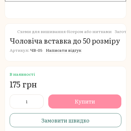
Схеми для вишивання бісером або нитками
Загото
Чоловіча вставка до 50 розміру
Артикул:
ЧВ-05
Написати відгук
В наявності
175 грн
Купити
Замовити швидко