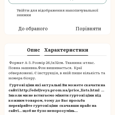
Увійти
для відображення накопичувальної
%
знижки
До обраного
Порівняти
Опис
Характеристики
Формат А-3. Розмір 26,5х32см. Тканина: атлас.
Повна зашивка.Фон вишивається. Краї
обверложені. Є інструкція, в якій пише кількість та
номера бісеру.
Гуртові ціни які актуальні Ви можете скачати на
сайті http://edeljveys.prom.ua/price_lists.html ...
Інколи ми не встигаємо міняти гуртові ціни під
кожним товаром, тому до Вас просьба
перевіряйте гуртові ціни скачавши прайс на
сайті... щоб не було непорозумінь...