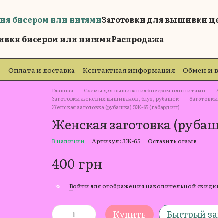
ия бисером или нитями
Заготовки для вышивки ц
ивки бисером или нитями
Распродажа
е
Оплата и доставка
Контактная информация
Обмен и 
е
Главная
Схемы для вышивания бисером или нитями
Заготовки женских вышиванок, блуз, рубашек
Заготовки
Женская заготовка (рубашка) ЗЖ-65 (габардин)
Женская заготовка (рубаш
В наличии
Артикул: ЗЖ-65
Оставить отзыв
400 грн
Войти
для отображения накопительной скидк
%
Купить
Быстрый за