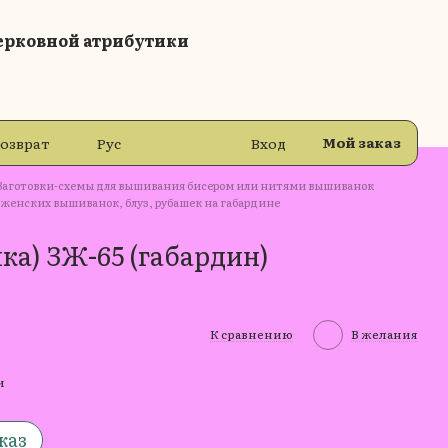
ерковной атрибутики
Мой заказ
возврат
Рус
Вход
Заготовки-схемы для вышивания бисером или нитями вышиванок
 женских вышиванок, блуз, рубашек на габардине
ка) ЗЖ-65 (габардин)
К сравнению
В желания
и
каз