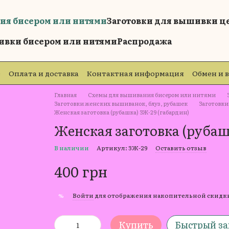
ия бисером или нитями
Заготовки для вышивки ц
ивки бисером или нитями
Распродажа
е
Оплата и доставка
Контактная информация
Обмен и 
е
Главная
Схемы для вышивания бисером или нитями
Заготовки женских вышиванок, блуз, рубашек
Заготовки
Женская заготовка (рубашка) ЗЖ-29 (габардин)
Женская заготовка (рубаш
В наличии
Артикул: ЗЖ-29
Оставить отзыв
400 грн
Войти
для отображения накопительной скидк
%
Купить
Быстрый за