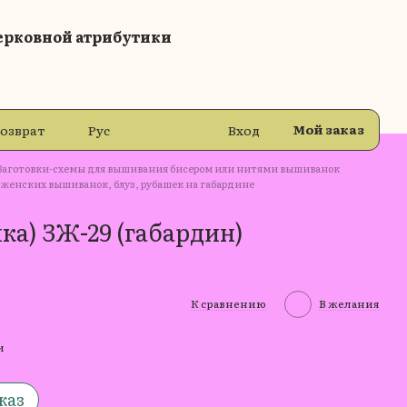
ерковной атрибутики
Мой заказ
возврат
Рус
Вход
Заготовки-схемы для вышивания бисером или нитями вышиванок
 женских вышиванок, блуз, рубашек на габардине
ка) ЗЖ-29 (габардин)
К сравнению
В желания
и
каз