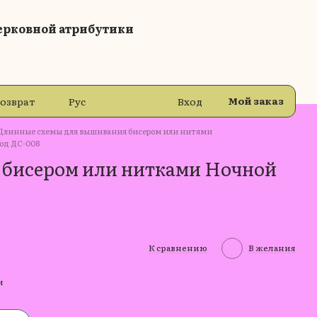
ерковной атрибутики
Мой заказ
возврат
Рус
Вход
Длинные схемы для вышивания бисером или нитями
од ДС-008
 бисером или нитками Ночной
К сравнению
В желания
и