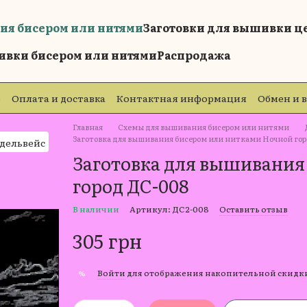
ия бисером или нитями
Заготовки для вышивки ц
ивки бисером или нитями
Распродажа
е
Оплата и доставка
Контактная информация
Обмен и 
е
Главная
Схемы для вышивания бисером или нитями
Заготовка для вышивания бисером или нитками Ночной гор
Заготовка для вышивания
город ДС-008
В наличии
Артикул: ДС2-008
Оставить отзыв
305 грн
Войти
для отображения накопительной скидк
%