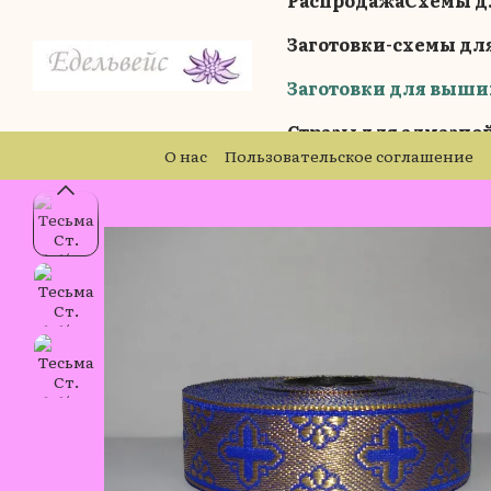
Распродажа
Схемы д
Перейти к основному контенту
Заготовки-схемы дл
Заготовки для выши
Стразы для алмазн
О нас
Пользовательское соглашение
Бренды
Блог
Отзывы о магазине