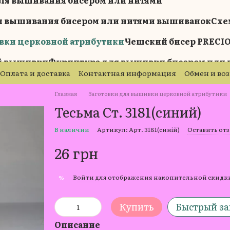
ля вышивания бисером или нитями
я вышивания бисером или нитями вышиванок
Схе
вки церковной атрибутики
Чешский бисер PRECI
ой вышивки
Фурнитура для вышивки бисером или 
Оплата и доставка
Контактная информация
Обмен и во
Главная
Заготовки для вышивки церковной атрибутики
Тесьма Ст. 3181(синий)
В наличии
Артикул: Арт. 3181(синій)
Оставить от
26 грн
Войти
для отображения накопительной скидк
%
Купить
Быстрый за
Описание