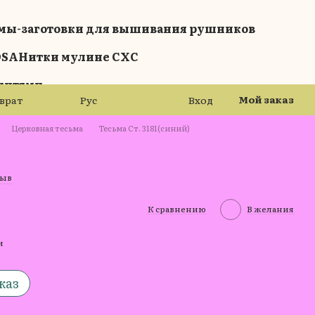
мы-заготовки для вышивания рушников
OSA
Нитки мулине СХС
нитями
Мой заказ
зврат
Рус
Вход
Церковная тесьма
Тесьма Ст. 3181(синий)
зыв
К сравнению
В желания
и
каз