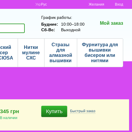
Укр
Рус
Желания
Вход
График работы:
Мой заказ
Будние:
10:00–18:00
Сб-Вс:
Выходной
Стразы
Фурнитура для
ский
Нитки
для
вышивки
сер
мулине
алмазной
бисером или
CIOSA
СХС
вышивки
нитями
345 грн
Купить
Быстрый
заказ
В наличии