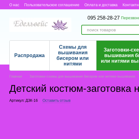
Перейти к основному контенту
О нас
Пользовательское соглашение
Оплата и доставка
Контакт
095 258-28-27
Перезвон
Схемы для
Заготовки-сх
вышивания
Распродажа
вышивания б
бисером или
или нитями в
нитями
Главная
Заготовки-схемы для вышивания бисером или нитями вышиванок
Детский костюм-заготовка н
Артикул: ДЗК-16
Оставить отзыв