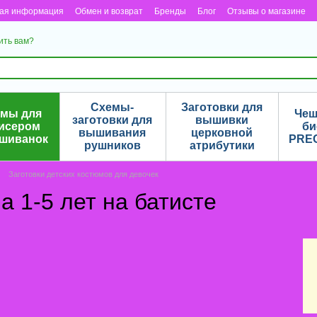
ная информация
Обмен и возврат
Бренды
Блог
Отзывы о магазине
ить вам?
Схемы-
Заготовки для
емы для
Чеш
заготовки для
вышивки
исером
би
вышивания
церковной
ышиванок
PRE
рушников
атрибутики
Заготовки детских костюмов для девочек
а 1-5 лет на батисте