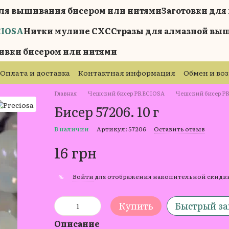
ля вышивания бисером или нитями
Заготовки дл
CIOSA
Нитки мулине СХС
Стразы для алмазной вы
ивки бисером или нитями
Оплата и доставка
Контактная информация
Обмен и во
Главная
Чешский бисер PRECIOSA
Чешский бисер PR
Бисер 57206. 10 г
В наличии
Артикул: 57206
Оставить отзыв
16 грн
Войти
для отображения накопительной скидк
%
Купить
Быстрый за
Описание