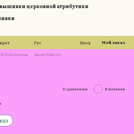
я вышивки церковной атрибутики
шивки
Мой заказ
зврат
Рус
Вход
ECIOSA Preciosa
Бисер 57206. 10 г
К сравнению
В желания
и
каз