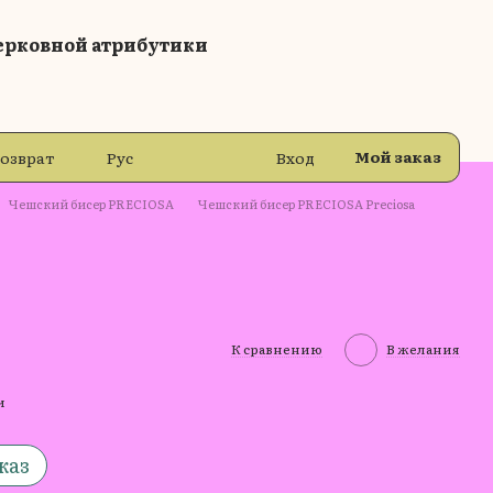
ерковной атрибутики
Мой заказ
возврат
Рус
Вход
Чешский бисер PRECIOSA
Чешский бисер PRECIOSA Preciosa
К сравнению
В желания
и
каз