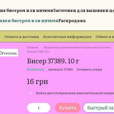
ия бисером или нитями
Заготовки для вышивки ц
ивки бисером или нитями
Распродажа
е
Оплата и доставка
Контактная информация
Обмен и 
е
Главная
Фурнитура для вышивки бисером или нитями
Бисер 37389. 10 г
Бисер 37389. 10 г
В наличии
Артикул: 37389
Оставить отзыв
16 грн
Войти
для отображения накопительной скидк
%
Купить
Быстрый за