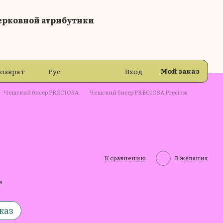
ерковной атрибутики
Мой заказ
возврат
Рус
Вход
Чешский бисер PRECIOSA
Чешский бисер PRECIOSA Preciosa
К сравнению
В желания
и
каз