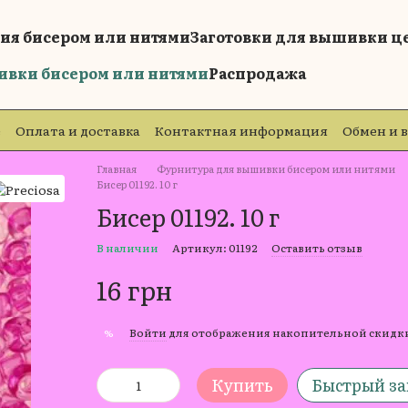
ия бисером или нитями
Заготовки для вышивки ц
ивки бисером или нитями
Распродажа
е
Оплата и доставка
Контактная информация
Обмен и 
е
Главная
Фурнитура для вышивки бисером или нитями
Бисер 01192. 10 г
Бисер 01192. 10 г
В наличии
Артикул: 01192
Оставить отзыв
16 грн
Войти
для отображения накопительной скидк
%
Купить
Быстрый за