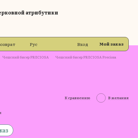
ерковной атрибутики
Мой заказ
возврат
Рус
Вход
Чешский бисер PRECIOSA
Чешский бисер PRECIOSA Preciosa
К сравнению
В желания
и
каз