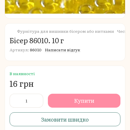
Фурнітура для вишивки бісером або нитками
Чеськ
Бісер 86010. 10 г
Артикул:
86010
Написати відгук
В наявності
16 грн
Купити
Замовити швидко