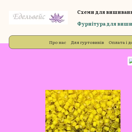
Перейти до основного контенту
Схеми для вишиванн
Фурнітура для виши
Про нас
Для гуртовиків
Оплата і д
Блог
Відгуки про магазин