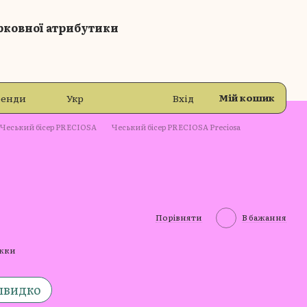
рковної атрибутики
Мій кошик
ренди
Укр
Вхід
Чеський бісер PRECIOSA
Чеський бісер PRECIOSA Preciosa
Порівняти
В бажання
ижки
швидко