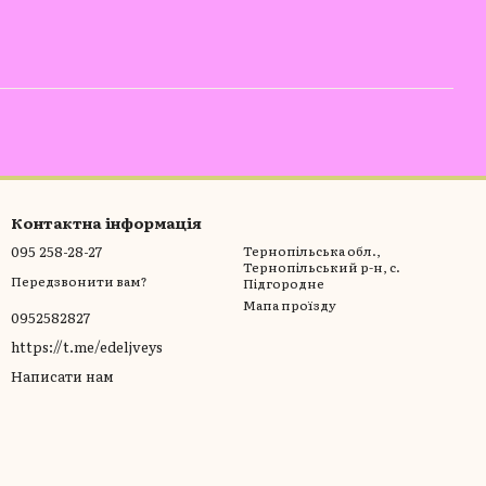
Контактна інформація
095 258-28-27
Тернопільська обл.,
Тернопільський р-н, с.
Передзвонити вам?
Підгородне
Мапа проїзду
0952582827
https://t.me/edeljveys
Написати нам