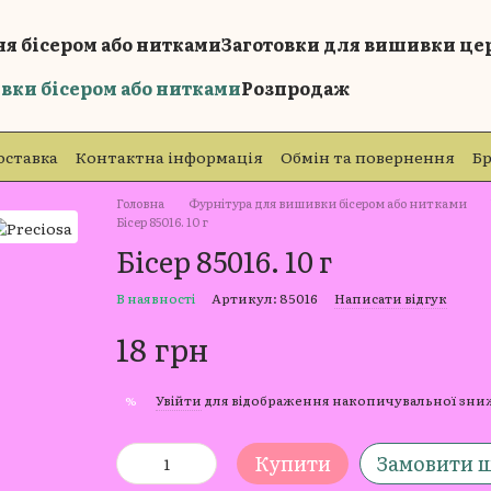
я бісером або нитками
Заготовки для вишивки це
вки бісером або нитками
Розпродаж
оставка
Контактна інформація
Обмін та повернення
Б
Головна
Фурнітура для вишивки бісером або нитками
Бісер 85016. 10 г
Бісер 85016. 10 г
В наявності
Артикул: 85016
Написати відгук
18 грн
Увійти
для відображення накопичувальної зн
%
Купити
Замовити 