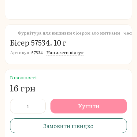
Фурнітура для вишивки бісером або нитками
Чеськ
Бісер 57534. 10 г
Артикул:
57534
Написати відгук
В наявності
16 грн
Купити
Замовити швидко