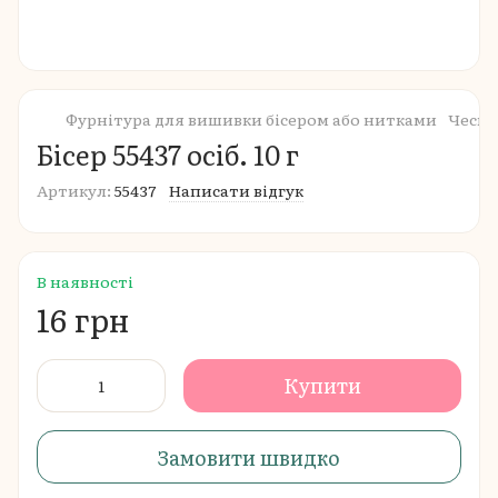
Фурнітура для вишивки бісером або нитками
Чеськ
Бісер 55437 осіб. 10 г
Артикул:
55437
Написати відгук
В наявності
16 грн
Купити
Замовити швидко