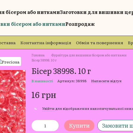
я бісером або нитками
Заготовки для вишивки це
вки бісером або нитками
Розпродаж
оставка
Контактна інформація
Обмін та повернення
Б
Головна
Фурнітура для вишивки бісером або нитками
Бісер 38998. 10 г
Бісер 38998. 10 г
В наявності
Артикул: 38998
Написати відгук
16 грн
Увійти
для відображення накопичувальної зн
%
Купити
Замовити 