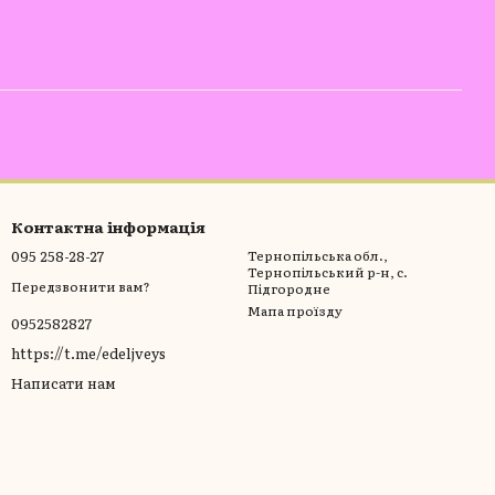
Контактна інформація
095 258-28-27
Тернопільська обл.,
Тернопільський р-н, с.
Передзвонити вам?
Підгородне
Мапа проїзду
0952582827
https://t.me/edeljveys
Написати нам