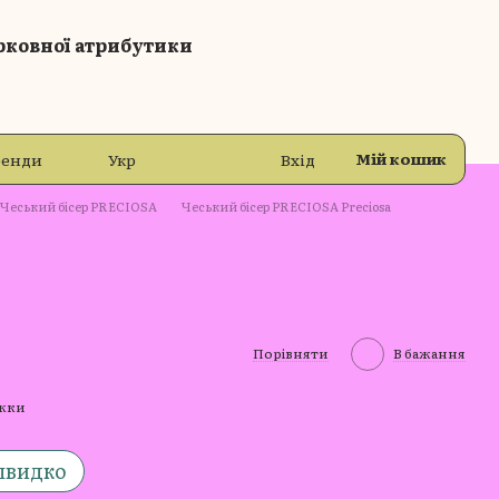
рковної атрибутики
Мій кошик
ренди
Укр
Вхід
Чеський бісер PRECIOSA
Чеський бісер PRECIOSA Preciosa
Порівняти
В бажання
ижки
швидко