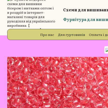
Перейти до основного контенту
Схеми для вишиванн
Фурнітура для виши
Про нас
Для гуртовиків
Оплата і д
Блог
Відгуки про магазин