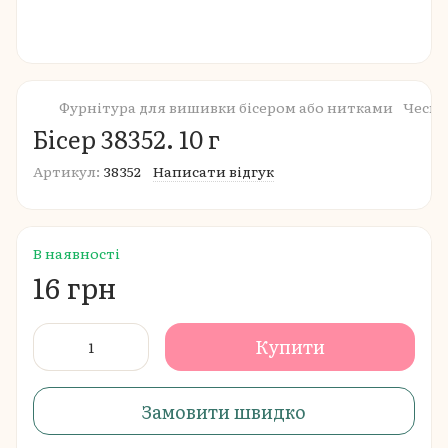
Фурнітура для вишивки бісером або нитками
Чеськ
Бісер 38352. 10 г
Артикул:
38352
Написати відгук
В наявності
16 грн
Купити
Замовити швидко