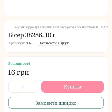
Фурнітура для вишивки бісером або нитками
Чеськ
Бісер 38286. 10 г
Артикул:
38286
Написати відгук
В наявності
16 грн
Купити
Замовити швидко