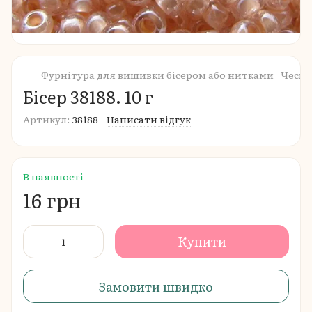
Фурнітура для вишивки бісером або нитками
Чеськ
Бісер 38188. 10 г
Артикул:
38188
Написати відгук
В наявності
16 грн
Купити
Замовити швидко