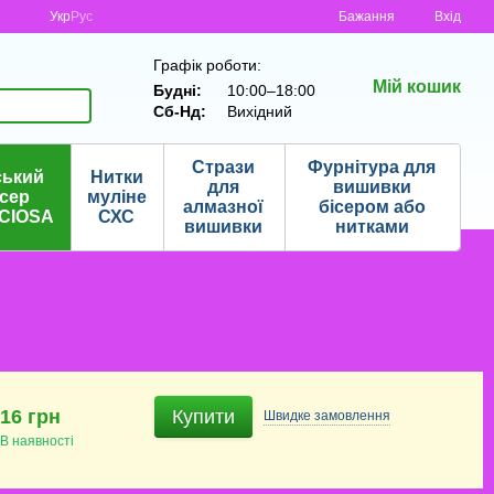
Укр
Рус
Бажання
Вхід
Графік роботи:
Мій кошик
Будні:
10:00–18:00
Сб-Нд:
Вихідний
Стрази
Фурнітура для
ський
Нитки
для
вишивки
ісер
муліне
алмазної
бісером або
CIOSA
СХС
вишивки
нитками
16 грн
Купити
Швидке
замовлення
В наявності