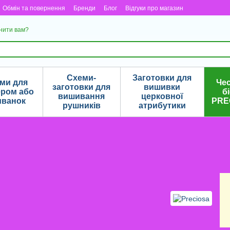
Обмін та повернення
Бренди
Блог
Відгуки про магазин
нити вам?
Схеми-
Заготовки для
еми для
Че
заготовки для
вишивки
ером або
б
вишивання
церковної
иванок
PRE
рушників
атрибутики