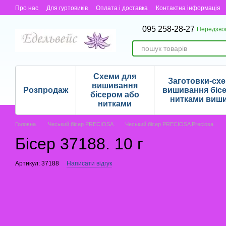
Перейти до основного контенту
Про нас
Для гуртовиків
Оплата і доставка
Контактна інформація
095 258-28-27
Передзво
Схеми для
Заготовки-сх
вишивання
Розпродаж
вишивання біс
бісером або
нитками виш
нитками
Головна
Чеський бісер PRECIOSA
Чеський бісер PRECIOSA Preciosa
Бісер 37188. 10 г
Артикул: 37188
Написати відгук