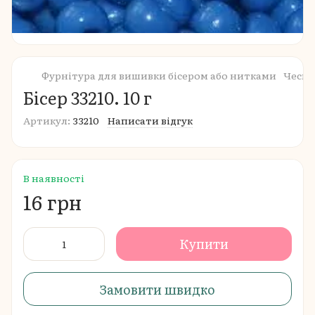
Фурнітура для вишивки бісером або нитками
Чеськ
Бісер 33210. 10 г
Артикул:
33210
Написати відгук
В наявності
16 грн
Купити
Замовити швидко