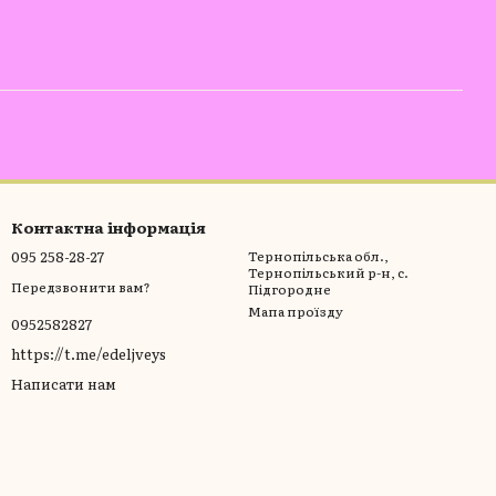
Контактна інформація
095 258-28-27
Тернопільська обл.,
Тернопільський р-н, с.
Передзвонити вам?
Підгородне
Мапа проїзду
0952582827
https://t.me/edeljveys
Написати нам