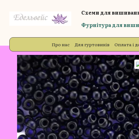
Перейти до основного контенту
Схеми для вишиванн
Фурнітура для виши
Про нас
Для гуртовиків
Оплата і д
Блог
Відгуки про магазин