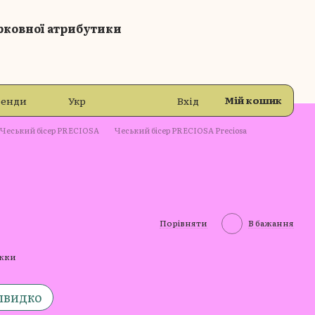
рковної атрибутики
Мій кошик
ренди
Укр
Вхід
Чеський бісер PRECIOSA
Чеський бісер PRECIOSA Preciosa
Порівняти
В бажання
ижки
швидко