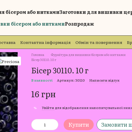
я бісером або нитками
Заготовки для вишивки це
вки бісером або нитками
Розпродаж
оставка
Контактна інформація
Обмін та повернення
Б
Головна
Фурнітура для вишивки бісером або нитками
Бісер 30110. 10 г
Бісер 30110. 10 г
В наявності
Артикул: 30110
Написати відгук
16 грн
Увійти
для відображення накопичувальної зн
%
Купити
Замовити 