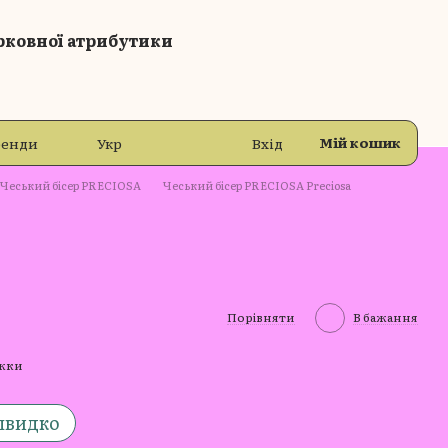
рковної атрибутики
Мій кошик
ренди
Укр
Вхід
Чеський бісер PRECIOSA
Чеський бісер PRECIOSA Preciosa
Порівняти
В бажання
ижки
швидко