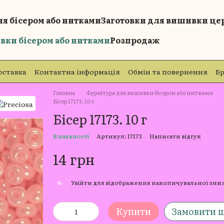
я бісером або нитками
Заготовки для вишивки це
вки бісером або нитками
Розпродаж
оставка
Контактна інформація
Обмін та повернення
Б
Головна
Фурнітура для вишивки бісером або нитками
Бісер 17173. 10 г
Бісер 17173. 10 г
В наявності
Артикул: 17173
Написати відгук
14 грн
Увійти
для відображення накопичувальної зн
%
Купити
Замовити 