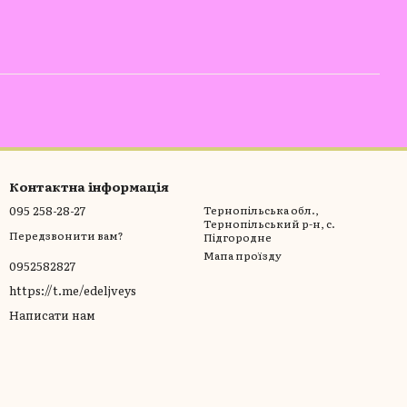
Контактна інформація
095 258-28-27
Тернопільська обл.,
Тернопільський р-н, с.
Передзвонити вам?
Підгородне
Мапа проїзду
0952582827
https://t.me/edeljveys
Написати нам