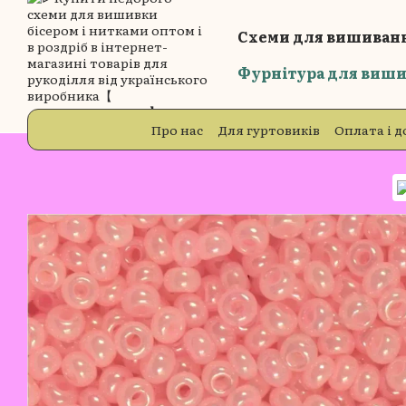
Перейти до основного контенту
Схеми для вишиванн
Фурнітура для виши
Про нас
Для гуртовиків
Оплата і д
Блог
Відгуки про магазин