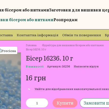
я бісером або нитками
Заготовки для вишивки це
вки бісером або нитками
Розпродаж
оставка
Контактна інформація
Обмін та повернення
Б
Головна
Фурнітура для вишивки бісером або нитками
Бісер 16236. 10 г
Бісер 16236. 10 г
В наявності
Артикул: 16236
Написати відгук
16 грн
Увійти
для відображення накопичувальної зн
%
Купити
Замовити 