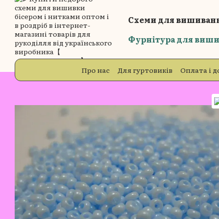
Перейти до основного контенту
Схеми для вишиванн
Фурнітура для виши
Про нас
Для гуртовиків
Оплата і д
Блог
Відгуки про магазин