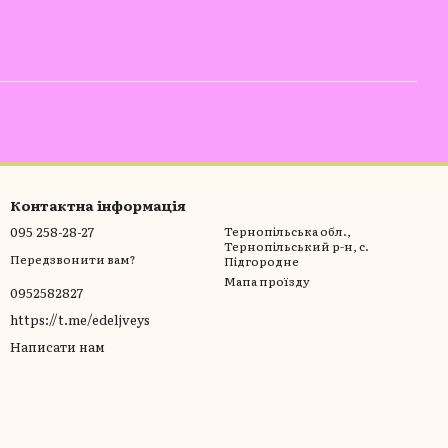
Контактна інформація
095 258-28-27
Тернопільська обл.,
Тернопільський р-н, с.
Передзвонити вам?
Підгородне
Мапа проїзду
0952582827
https://t.me/edeljveys
Написати нам