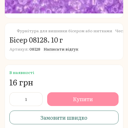
Фурнітура для вишивки бісером або нитками
Чеськ
Бісер 08128. 10 г
Артикул:
08128
Написати відгук
В наявності
16 грн
Купити
Замовити швидко