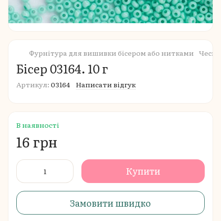
Фурнітура для вишивки бісером або нитками
Чеськ
Бісер 03164. 10 г
Артикул:
03164
Написати відгук
В наявності
16 грн
Купити
Замовити швидко