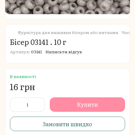
Фурнітура для вишивки бісером або нитками
Чеськ
Бісер 03141 . 10 г
Артикул:
03141
Написати відгук
В наявності
16 грн
Купити
Замовити швидко