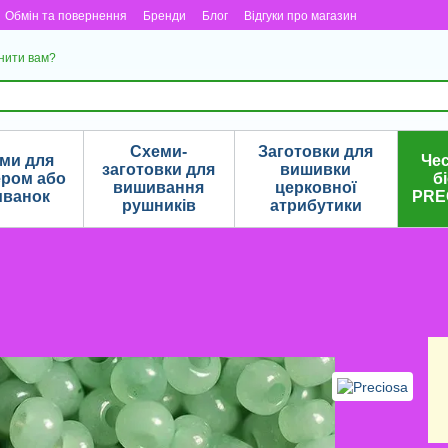
Обмін та повернення
Бренди
Блог
Відгуки про магазин
нити вам?
Схеми-
Заготовки для
еми для
Че
заготовки для
вишивки
ером або
б
вишивання
церковної
иванок
PRE
рушників
атрибутики