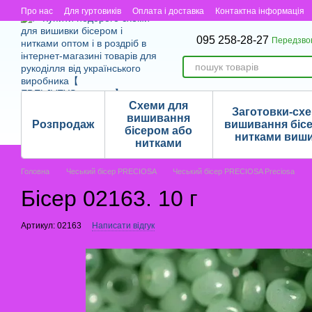
Перейти до основного контенту
Про нас
Для гуртовиків
Оплата і доставка
Контактна інформація
095 258-28-27
Передзво
Схеми для
Заготовки-сх
вишивання
Розпродаж
вишивання біс
бісером або
нитками виш
нитками
Головна
Чеський бісер PRECIOSA
Чеський бісер PRECIOSA Preciosa
Бісер 02163. 10 г
Артикул: 02163
Написати відгук