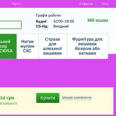
Укр
Рус
Бажання
Вхід
Графік роботи:
Мій кошик
Будні:
10:00–18:00
Сб-Нд:
Вихідний
Стрази
Фурнітура для
ський
Нитки
для
вишивки
ісер
муліне
алмазної
бісером або
CIOSA
СХС
вишивки
нитками
14 грн
Купити
Швидке
замовлення
В наявності