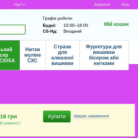
Укр
Рус
Бажання
Вхід
Графік роботи:
Мій кошик
Будні:
10:00–18:00
Сб-Нд:
Вихідний
Стрази
Фурнітура для
ський
Нитки
для
вишивки
ісер
муліне
алмазної
бісером або
CIOSA
СХС
вишивки
нитками
16 грн
Купити
Швидке
замовлення
В наявності