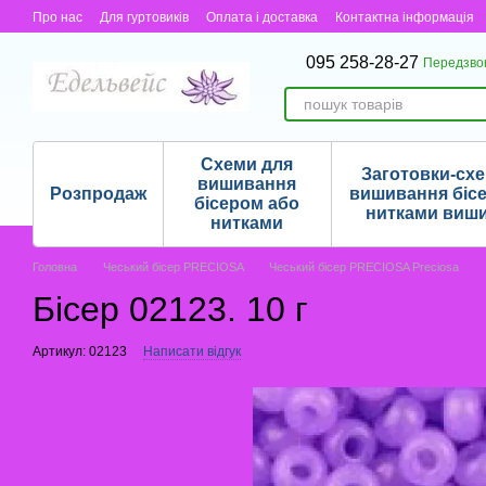
Перейти до основного контенту
Про нас
Для гуртовиків
Оплата і доставка
Контактна інформація
095 258-28-27
Передзво
Схеми для
Заготовки-сх
вишивання
Розпродаж
вишивання біс
бісером або
нитками виш
нитками
Головна
Чеський бісер PRECIOSA
Чеський бісер PRECIOSA Preciosa
Бісер 02123. 10 г
Артикул: 02123
Написати відгук