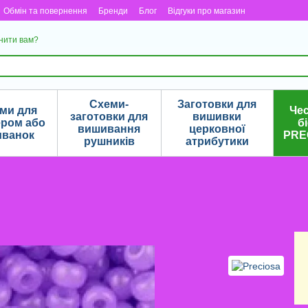
Обмін та повернення
Бренди
Блог
Відгуки про магазин
нити вам?
Схеми-
Заготовки для
еми для
Че
заготовки для
вишивки
ером або
б
вишивання
церковної
иванок
PRE
рушників
атрибутики