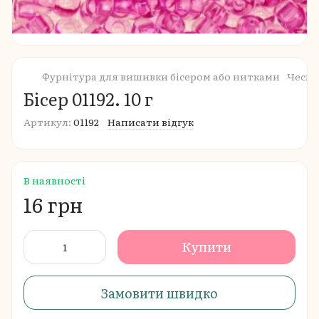
Фурнітура для вишивки бісером або нитками
Чеськ
Бісер 01192. 10 г
Артикул:
01192
Написати відгук
В наявності
16 грн
Купити
Замовити швидко